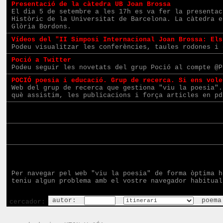
Presentació de la càtedra UB Joan Brossa
El dia 5 de setembre a les 17h es va fer la presentac
Històric de la Universitat de Barcelona. La càtedra e
Glòria Bordons.
Vídeos del "II Simposi Internacional Joan Brossa: Els
Podeu visualitzar les conferències, taules rodones i 
Poció a Twitter
Podeu seguir les novetats del grup Poció al compte @P
POCIÓ poesia i educació. Grup de recerca. Si ens vole
Web del grup de recerca que gestiona "viu la poesia".
què assistim, les publicacions i força articles en pd
Per navegar pel web "viu la poesia" de forma òptima 
teniu algun problema amb el vostre navegador habitua
autor:
poem
cercador: