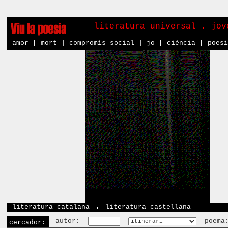
literatura universal . jo
amor
|
mort
|
compromís social
|
jo
|
ciència
|
poes
literatura catalana
literatura castellana
autor:
poema
cercador: