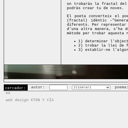
on trobaràs la fractal del
podràs crear tu de noves.
El poeta converteix el po
(fractal) idèntic –"Gener
diferents. Per representar
d'una altra manera, s'ha d
mètode per trobar aquesta 
1) determinar l'objec
2) trobar la llei de 
3) establir-ne l'algo
autor:
poema
cercador:
<<
web design KTON Y CÍA