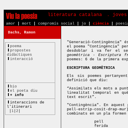
literatura catalana
. joves
amor
|
mort
|
compromís social
|
jo
|
ciència
|
poesi
Dachs, Ramon
"Generació-Contingència" é
poema
el poema "Contingència" pe
propostes
desdoblar i va fer el se
didàctiques
geomètrica - Escriptura f
interacció
poemes: 6 de la primera ex
ESCRIPTURA GEOMÈTRICA
Els sis poemes pertanye
definició que diu:
bio
“Assimilats els mots a pun
el poeta diu
linealitat temporal en qu
+ info
text escrit”.
interaccions de
"Contingència". En aquest 
l'itinerari
pell-estrip-cosit-drap-mu
|
1
|
2
|
combinats en un pla formen
pell d
ferida es