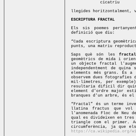
cicatriu c
llegides horitzontalment, 
ESCRIPTURA FRACTAL
Els sis poemes pertanyen
definició que diu:
“Cada escriptura geomètric
punts, una matriu reproduc
Saps què són les
fracta
geomètrics de mida i orien
un objecte fractal l'augm
independentment de quina 
elements més grans. És a 
observem dues fotografies 
mil·límetres, per exemple
resultaria difícil dir qui
element d'ordre major est
branques d'un arbre, és el
“Fractal” és un terme inv
llatina fractus que vol
l'anomenada Floc de Neu d
qual es divideixen en tres
triangle com el primer. A
circumferència, ja que el
https://ca.wikipedia.org/w