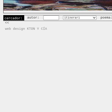
autor:
poema
cercador:
<<
web design KTON Y CÍA