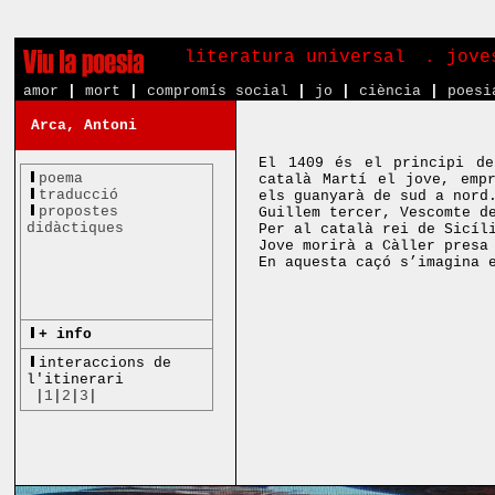
literatura universal
. jove
amor
|
mort
|
compromís social
|
jo
|
ciència
|
poesi
Arca, Antoni
El 1409 és el principi de
poema
català Martí el jove, emp
traducció
els guanyarà de sud a nord
propostes
Guillem tercer, Vescomte d
didàctiques
Per al català rei de Sicíl
Jove morirà a Càller presa
En aquesta caçó s’imagina 
+ info
interaccions de
l'itinerari
|
1
|
2
|
3
|