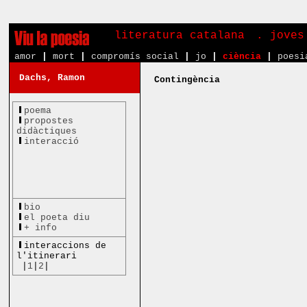
literatura catalana
. joves
amor
|
mort
|
compromís social
|
jo
|
ciència
|
poesi
Dachs, Ramon
Contingència
poema
propostes
didàctiques
interacció
bio
el poeta diu
+ info
interaccions de
l'itinerari
|
1
|
2
|