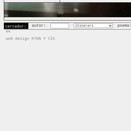
autor:
poema
cercador:
<<
web design KTON Y CÍA