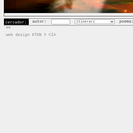
autor:
poema
cercador:
<<
web design KTON Y CÍA