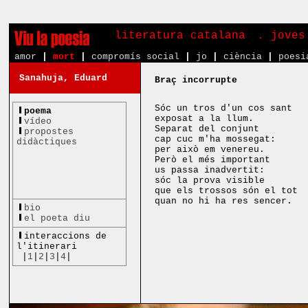
literatura catalana
. joves
amor
|
mort
|
compromís social
|
jo
|
ciència
|
poesi
Sanahuja, Eduard
Braç incorrupte
Sóc un tros d'un cos sant
poema
exposat a la llum.
vídeo
Separat del conjunt
propostes
cap cuc m'ha mossegat:
didàctiques
per això em venereu.
Però el més important
us passa inadvertit:
sóc la prova visible
que els trossos són el tot
quan no hi ha res sencer.
bio
el poeta diu
interaccions de
l'itinerari
|
1
|
2
|
3
|
4
|