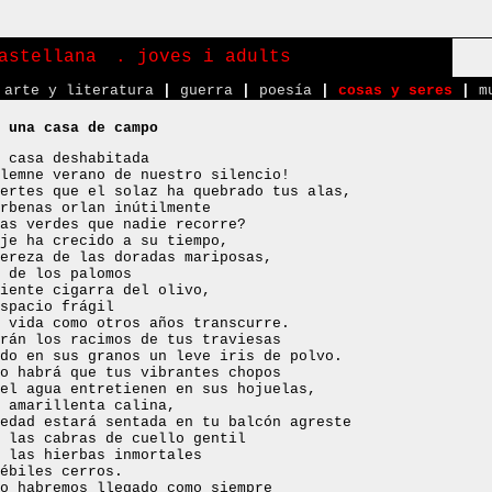
astellana
. joves i adults
arte y literatura
|
guerra
|
poesía
|
cosas y seres
|
m
 una casa de campo
 casa deshabitada
lemne verano de nuestro silencio!
ertes que el solaz ha quebrado tus alas,
rbenas orlan inútilmente
as verdes que nadie recorre?
je ha crecido a su tiempo,
ereza de las doradas mariposas,
 de los palomos
iente cigarra del olivo,
spacio frágil
 vida como otros años transcurre.
rán los racimos de tus traviesas
do en sus granos un leve iris de polvo.
o habrá que tus vibrantes chopos
el agua entretienen en sus hojuelas,
 amarillenta calina,
edad estará sentada en tu balcón agreste
 las cabras de cuello gentil
 las hierbas inmortales
ébiles cerros.
o habremos llegado como siempre