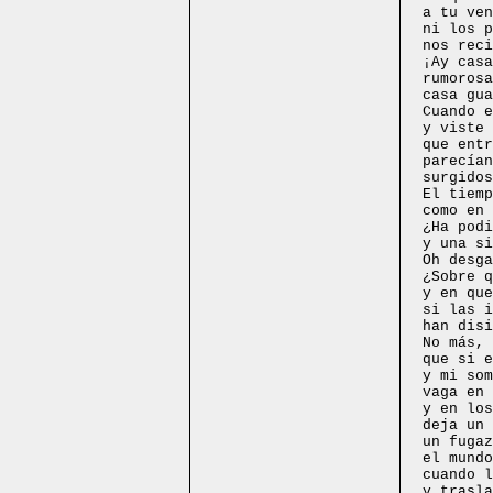
a tu ven
ni los p
nos reci
¡Ay casa
rumorosa
casa gua
Cuando 
y viste
que entr
parecían
surgidos
El tiemp
como en 
¿Ha podi
y una s
Oh desga
¿Sobre q
y en que
si las i
han disi
No más, 
que si 
y mi som
vaga en 
y en los
deja un 
un fugaz
el mundo
cuando l
y trasla