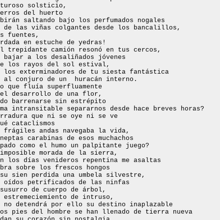
turoso solsticio,
erros del huerto
birán saltando bajo los perfumados nogales
 de las viñas colgantes desde los bancalillos,
s fuentes,
rdada en estuche de yedras!
el trepidante camión resonó en tus cercos,
bajar a los desaliñados jóvenes
e los rayos del sol estival,
 los exterminadores de tu siesta fantástica
 al conjuro de un
huracán interno.
o que fluía superfluamente
el desarrollo de una flor,
do barrenarse sin estrépito
ima intransitable separarnos desde hace
breves horas?
rradura que ni se oye ni se ve
ué cataclismos
 frágiles andas navegaba la vida,
neptas carabinas de esos muchachos
pado como el humo un palpitante juego?
imposible morada de la sierra,
en los días venideros repentina me asaltas
bra sobre los frescos hongos
su sien perdida una umbela silvestre,
 oídos petrificados de las ninfas
susurro de cuerpo de árbol,
 estremeciemiento de intruso,
 no detendrá por ello su destino inaplazable
os pies del hombre se han llenado de tierra nueva
dan su corazón sin nostalgia