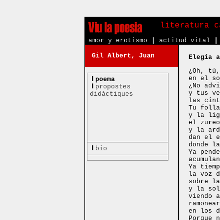
literatura c
amor y erotismo
|
actitud vital
|
Gil Albert, Juan
Elegía a
¿Oh, tú,
en el so
poema
¿No advi
propostes
y tus ve
didàctiques
las cint
Tu folla
y la lig
el zureo
y la ard
dan el e
donde la
bio
Ya pende
acumulan
Ya tiemp
la voz d
sobre la
y la sol
viendo a
ramonear
en los d
Porque n