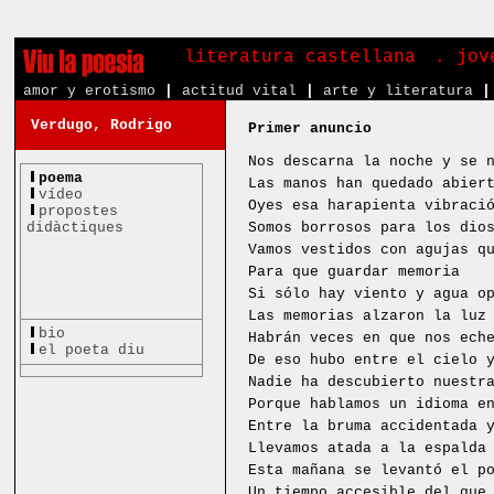
literatura castellana
. jov
amor y erotismo
|
actitud vital
|
arte y literatura
|
Verdugo, Rodrigo
Primer anuncio
Nos descarna la noche y se 
poema
Las manos han quedado abier
vídeo
Oyes esa harapienta vibraci
propostes
didàctiques
Somos borrosos para los dio
Vamos vestidos con agujas q
Para que guardar memoria
Si sólo hay viento y agua o
Las memorias alzaron la luz
bio
Habrán veces en que nos ech
el poeta diu
De eso hubo entre el cielo 
Nadie ha descubierto nuestr
Porque hablamos un idioma e
Entre la bruma accidentada 
Llevamos atada a la espalda
Esta mañana se levantó el p
Un tiempo accesible del que