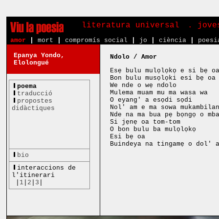
literatura universal
. jove
amor
|
mort
|
compromís social
|
jo
|
ciència
|
poesi
Epanya Yondo,
Ndolo / Amor
Elolongué
Esẹ bulu mulọlọkọ e si bẹ o
Bon bulu musọlọki esi bẹ oa
We nde o wẹ ndolo
poema
Mulema muam mu ma wasa wa
traducció
O eyang' a esọdi sọdi
propostes
Nol' am e ma sowa mukambila
didàctiques
Nde na ma bua pẹ bọngọ o mb
Si jẹnẹ oa tom-tom
O bon bulu ba mulọlọkọ
Esi bẹ oa
Buindeya na tingamẹ o dol' 
bio
interaccions de
l'itinerari
|
1
|
2
|
3
|