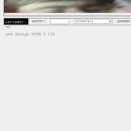
autor:
poema
cercador:
<<
web design KTON Y CÍA