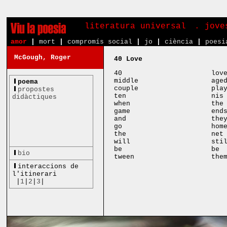
literatura universal
. jove
amor
|
mort
|
compromís social
|
jo
|
ciència
|
poesi
McGough, Roger
40 Love
40
lov
middle
age
poema
couple
pla
propostes
ten
nis
didàctiques
when
the
game
end
and
the
go
hom
the
net
will
sti
be
be
bio
tween
the
interaccions de
l'itinerari
|
1
|
2
|
3
|