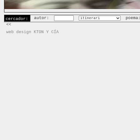
autor:
poema
cercador:
<<
web design KTON Y CÍA