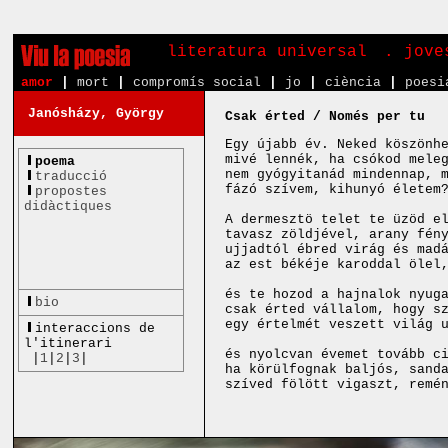
literatura universal
. jove
amor
|
mort
|
compromís social
|
jo
|
ciència
|
poesi
Janósházy, György
Csak érted / Només per tu
Egy újabb év. Neked köszönh
mivé lennék, ha csókod mele
poema
nem gyógyitanád mindennap, 
traducció
fázó szívem, kihunyó életem
propostes
didàctiques
A dermesztö telet te üzöd e
tavasz zöldjével, arany fén
ujjadtól ébred virág és mad
az est békéje karoddal ölel
és te hozod a hajnalok nyug
bio
csak érted vállalom, hogy s
egy értelmét veszett világ 
interaccions de
l'itinerari
és nyolcvan évemet tovább c
|
1
|
2
|
3
|
ha körülfognak baljós, sand
szíved fölött vigaszt, remé