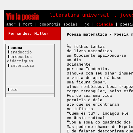
literatura universal
. jove
amor
|
mort
|
compromís social
|
jo
|
ciència
|
poesi
Fernandes, Millôr
Poesia matemática / Poesia 
Às folhas tantas
poema
do livro matemático
traducció
um Quociente apaixonou-se
propostes
um dia
didàctiques
doidamente
interacció
por uma Incógnita.
Olhou-a com seu olhar inume
e viu-a do ápice à base
uma figura ímpar;
olhos rombóides, boca trape
bio
corpo retangular, seios esf
Fez de sua uma vida
paralela à dela
até que se encontraram
no infinito.
"Quem és tu?", indagou ele
em ânsia radical.
"Sou a soma do quadrado dos
Mas pode me chamar de Hipot
E de falarem descobriram qu