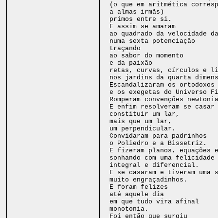
(o que em aritmética corres
a almas irmãs)
primos entre si.
E assim se amaram
ao quadrado da velocidade d
numa sexta potenciação
traçando
ao sabor do momento
e da paixão
retas, curvas, círculos e l
nos jardins da quarta dimen
Escandalizaram os ortodoxos
e os exegetas do Universo F
Romperam convenções newtoni
E enfim resolveram se casar
constituir um lar,
mais que um lar,
um perpendicular.
Convidaram para padrinhos
o Poliedro e a Bissetriz.
E fizeram planos, equações 
sonhando com uma felicidade
integral e diferencial.
E se casaram e tiveram uma 
muito engraçadinhos.
E foram felizes
até aquele dia
em que tudo vira afinal
monotonia.
Foi então que surgiu