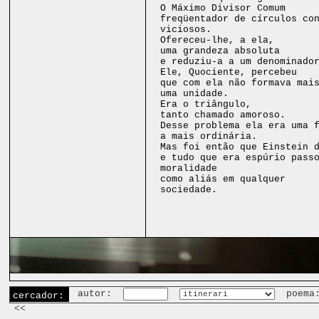
O Máximo Divisor Comum
freqüentador de círculos co
viciosos.
Ofereceu-lhe, a ela,
uma grandeza absoluta
e reduziu-a a um denominado
Ele, Quociente, percebeu
que com ela não formava mai
uma unidade.
Era o triângulo,
tanto chamado amoroso.
Desse problema ela era uma 
a mais ordinária.
Mas foi então que Einstein 
e tudo que era espúrio pass
moralidade
como aliás em qualquer
sociedade.
autor:
poema
cercador:
<<