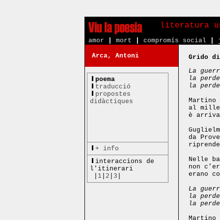
literatura u
amor
|
mort
|
compromís social
|
Arca, Antoni
Grido di
La guerr
la perde
poema
la perde
traducció
propostes
Martino 
didàctiques
al mille
è arriva
Guglielm
da Prove
riprende
+ info
Nelle ba
interaccions de
non c’er
l'itinerari
erano co
|
1
|
2
|
3
|
La guerr
la perde
la perde
Martino 