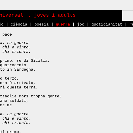
niversal
. joves i adults
jo
|
ciència
|
poesia
|
guerra
|
joc
|
quotidianitat
|
r
 pace
a. La guerra
 chi è vinto,
 chi trionfa.
primo, re di Sicilia,
quatrocento
to in Sardegna.
o terzo,
nza è arrivato,
rà questa terra.
ttaglie morì troppa gente,
ano soldati,
me me.
a. La guerra
 chi è vinto,
 chi trionfa.
il primo,