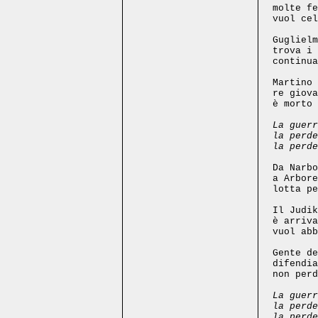
molte fe
vuol cel
Guglielm
trova i 
continua
Martino 
re giova
è morto 
La guerr
la perde
la perde
Da Narbo
a Arbore
lotta pe
Il Judik
è arriva
vuol abb
Gente de
difendia
non perd
La guerr
la perde
la perde