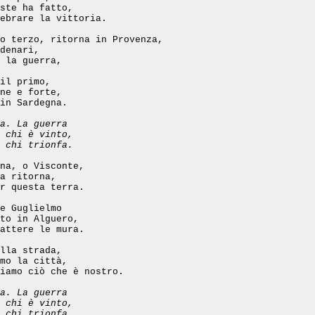
ste ha fatto,
ebrare la vittoria.
o terzo, ritorna in Provenza,
denari,
 la guerra,
il primo,
ne e forte,
in Sardegna.
a. La guerra
 chi è vinto,
 chi trionfa.
na, o Visconte,
a ritorna,
r questa terra.
e Guglielmo
to in Alguero,
attere le mura.
lla strada,
mo la città,
iamo ciò che è nostro.
a. La guerra
 chi è vinto,
 chi trionfa.