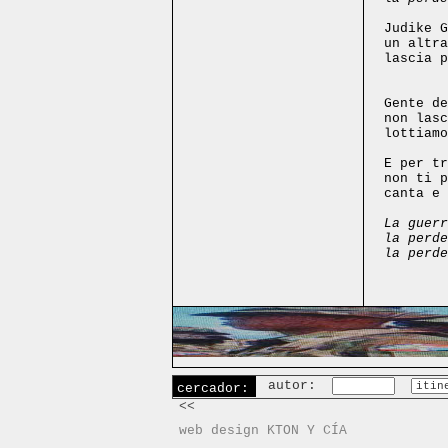
Judike G
un altra
lascia p
Gente de
non lasc
lottiamo
E per tr
non ti p
canta e 
La guerr
la perde
la perde
autor:
cercador:
<<
web design KTON Y CÍA