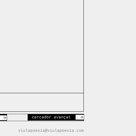
cercador avançat
viulapoesia@viulapoesia.com