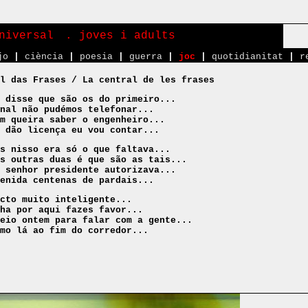
niversal
. joves i adults
jo
|
ciència
|
poesia
|
guerra
|
joc
|
quotidianitat
|
r
l das Frases / La central de les frases
 disse que são os do primeiro...
nal não pudémos telefonar...
m queira saber o engenheiro...
 dão licença eu vou contar...
s nisso era só o que faltava...
s outras duas é que são as tais...
 senhor presidente autorizava...
enida centenas de pardais...
cto muito inteligente...
ha por aqui fazes favor...
eio ontem para falar com a gente...
smo lá ao fim do corredor...