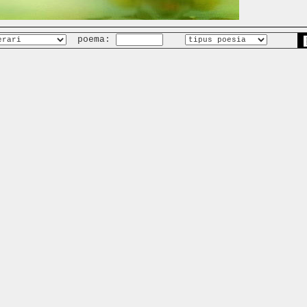
poema: