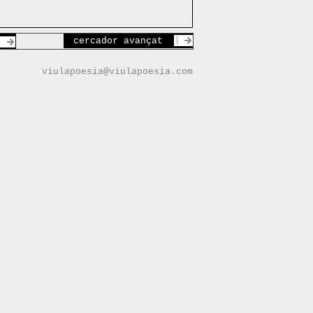
cercador avançat
viulapoesia@viulapoesia.com