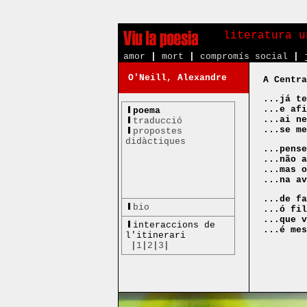
literatura u
amor
|
mort
|
compromís social
|
O'Neill, Alexandre
A Centra
...já te
...e afi
poema
...ai ne
traducció
...se me
propostes
didàctiques
...pense
...não a
...mas o
...na av
...de fa
bio
...ó fil
...que v
interaccions de
...é me
l'itinerari
|
1
|
2
|
3
|