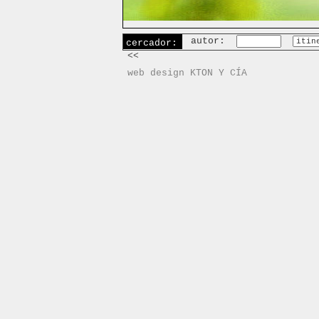
autor:
cercador:
<<
web design KTON Y CÍA