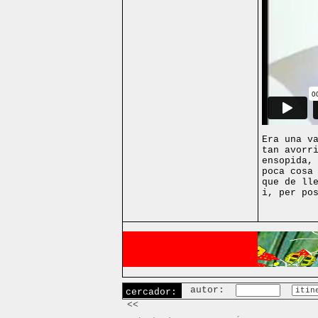
Era una v
tan avorr
ensopida,
poca cosa
que de ll
i, per po
autor:
cercador:
<<