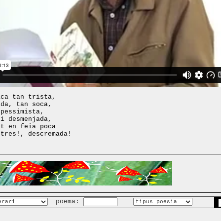
aca tan trista,
ida, tan soca,
 pessimista,
 i desmenjada,
et en feia poca
stres!, descremada!
poema: