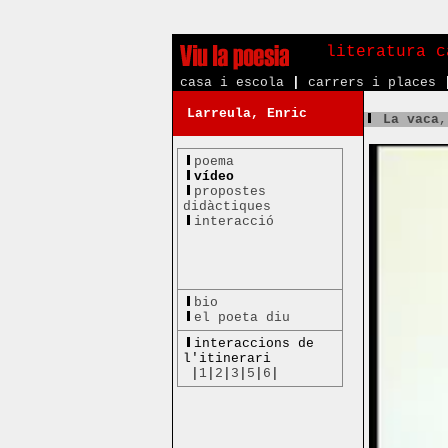
literatura c
casa i escola
|
carrers i places
Larreula, Enric
La vaca
,
poema
vídeo
propostes
didàctiques
interacció
bio
el poeta diu
interaccions de
l'itinerari
|
1
|
2
|
3
|
5
|
6
|