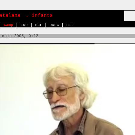
atalana
. infants
|
camp
|
zoo
|
mar
|
bosc
|
nit
 maig 2005, 0:12