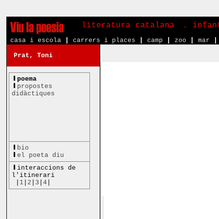
literatura catalana
. infa
casa i escola
|
carrers i places
|
camp
|
zoo
|
mar
|
Prat, Toni
poema
propostes
didàctiques
bio
el poeta diu
interaccions de
l'itinerari
|
1
|
2
|
3
|
4
|