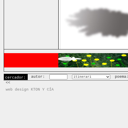
autor:
poema
cercador:
<<
web design KTON Y CÍA