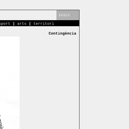
inici
sport
|
arts
|
territori
Contingència