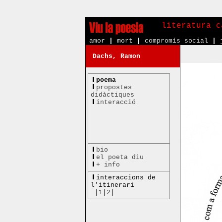
literatura c
amor
|
mort
|
compromís social
|
Dachs, Ramon
poema
propostes
didàctiques
interacció
bio
el poeta diu
+ info
interaccions de
l'itinerari
|
1
|
2
|