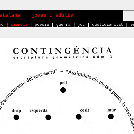
atalana
. joves i adults
jo
|
ciència
|
poesia
|
guerra
|
joc
|
quotidianitat
|
e