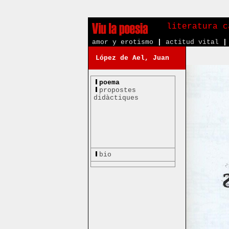
literatura c
amor y erotismo
|
actitud vital
|
López de Ael, Juan
poema
propostes
didàctiques
bio