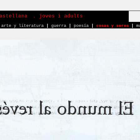
astellana
. joves i adults
arte y literatura
|
guerra
|
poesía
|
cosas y seres
|
m