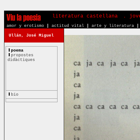
literatura castellana
. jov
amor y erotismo
|
actitud vital
|
arte y literatura
|
Ullán, José Miguel
poema
propostes
didàctiques
bio