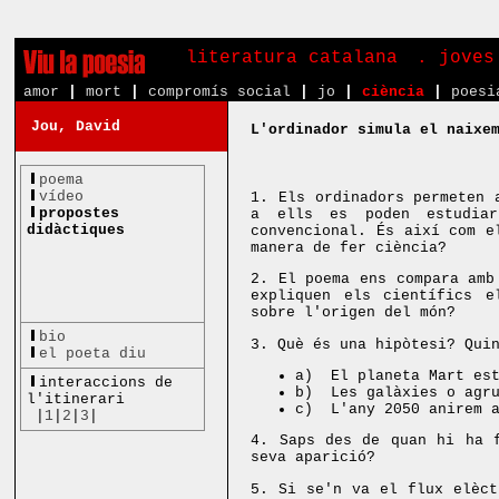
literatura catalana
. joves
amor
|
mort
|
compromís social
|
jo
|
ciència
|
poesi
Jou, David
L'ordinador simula el naixe
poema
vídeo
1. Els ordinadors permeten 
propostes
a ells es poden estudiar
didàctiques
convencional. És així com e
manera de fer ciència?
2. El poema ens compara amb
expliquen els científics e
sobre l'origen del món?
bio
3. Què és una hipòtesi? Qui
el poeta diu
a) El planeta Mart est
interaccions de
b) Les galàxies o agru
l'itinerari
c) L'any 2050 anirem a
|
1
|
2
|
3
|
4. Saps des de quan hi ha 
seva aparició?
5. Si se'n va el flux elèct