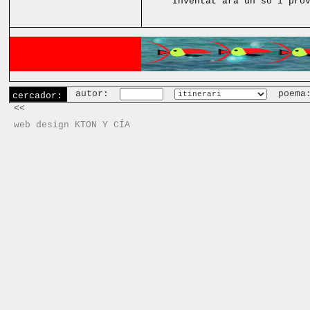
Inventat ara un so i pro
autor:
poema
cercador:
<<
web design KTON Y CÍA