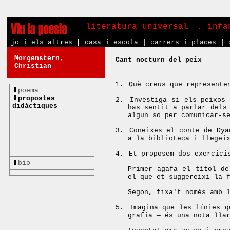
literatura universal
. inf
jo i els altres
|
casa i escola
|
carrers i places
|
Morgenstern,
Cant nocturn del peix
Christian
1.
Què creus que represente
poema
propostes
2.
Investiga si els peixos
didàctiques
has sentit a parlar dels
algun so per comunicar-s
3.
Coneixes el conte de Dya
a la biblioteca i llegei
4.
Et proposem dos exercici
bio
Primer agafa el títol de
el que et suggereixi la 
Segon, fixa't només amb 
5.
Imagina que les línies q
grafia — és una nota lla