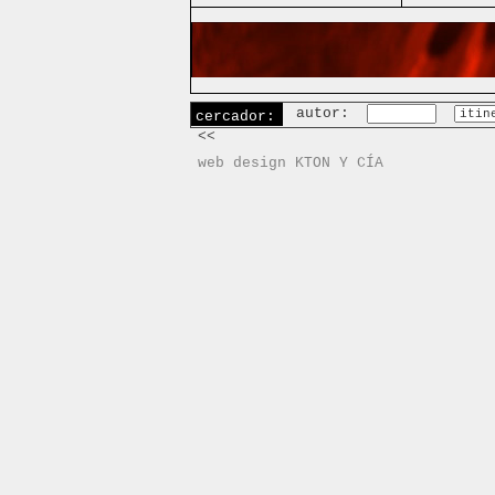
autor:
cercador:
<<
web design KTON Y CÍA