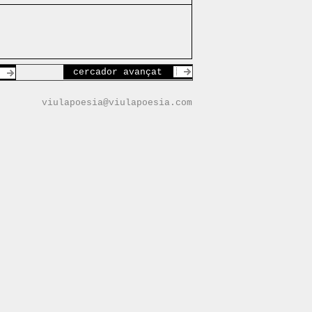
cercador avançat
viulapoesia@viulapoesia.com