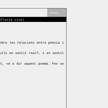
inici
eflexió vital
obre les relacions entre poesia i
ulls en sentit real?, i en sentit
ot, ve a dir aquest poema. Fes un