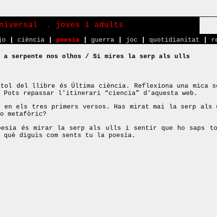
niversal
. joves i adults
jo
|
ciència
|
poesia
|
guerra
|
joc
|
quotidianitat
|
r
 a serpente nos olhos / Si mires la serp als ulls
ítol del llibre és Última ciència. Reflexiona una mica s
 Pots repassar l'itinerari “ciencia” d'aquesta web.
a en els tres primers versos. Has mirat mai la serp als 
o metafòric?
oesia és mirar la serp als ulls i sentir que ho saps t
 què diguis com sents tu la poesia.