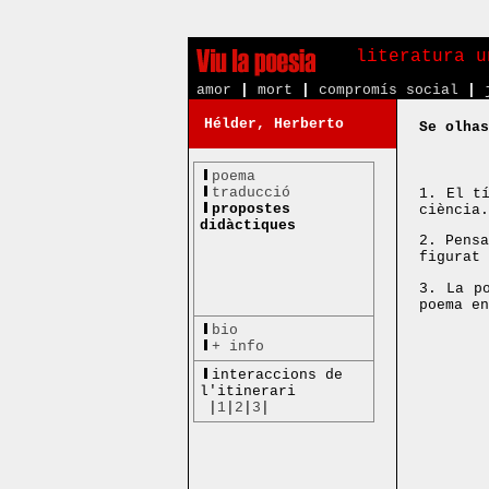
literatura u
amor
|
mort
|
compromís social
|
Hélder, Herberto
Se olhas
poema
traducció
1. El t
propostes
ciència.
didàctiques
2. Pens
figurat 
3. La p
poema en
bio
+ info
interaccions de
l'itinerari
|
1
|
2
|
3
|