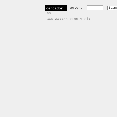
autor:
cercador:
<<
web design KTON Y CÍA