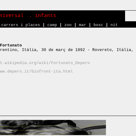
niversal
. infants
carrers i places
|
camp
|
zoo
|
mar
|
bosc
|
nit
Fortunato
rentino, Itàlia, 30 de març de 1892 - Rovereto, Itàlia, 
t.wikipedia.org/wiki/Fortunato_Depero
ww.depero.it/biofront-ita.html