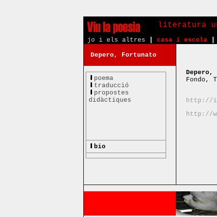
literatura u
jo i els altres
|
casa i escola
|
Depero, Fortunato
Depero, 
poema
Fondo, T
traducció
propostes
didàctiques
http://i
http://w
bio