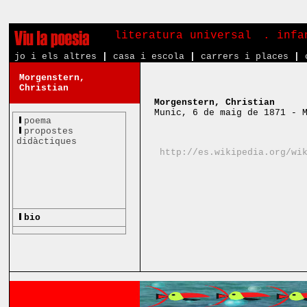
literatura universal
. inf
jo i els altres
|
casa i escola
|
carrers i places
|
Morgenstern,
Christian
Morgenstern, Christian
Munic, 6 de maig de 1871 - 
poema
propostes
didàctiques
http://es.wikipedia.org/wi
bio