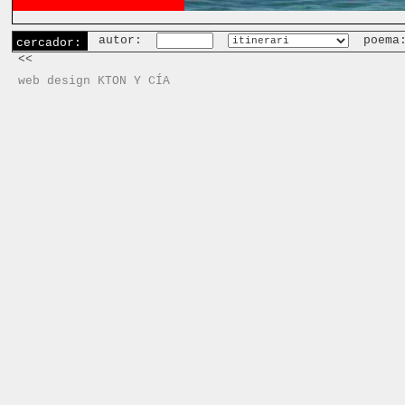
autor:
poema
cercador:
<<
web design KTON Y CÍA