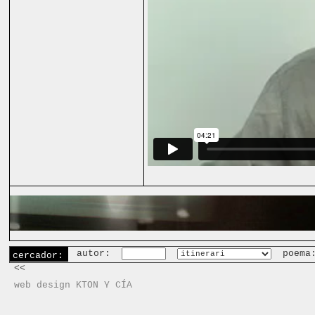
autor:
poema
cercador:
<<
web design KTON Y CÍA