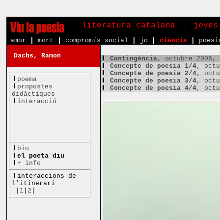
literatura catalana
. joves
amor
|
mort
|
compromís social
|
jo
|
ciència
|
poesi
Dachs, Ramon
Contingència
, octubre 2006,
Concepte de poesia 1/4
, oct
Concepte de poesia 2/4
, oct
poema
Concepte de poesia 3/4
, oct
propostes
Concepte de poesia 4/4
, oct
didàctiques
interacció
bio
el poeta diu
+ info
interaccions de
l'itinerari
|
1
|
2
|