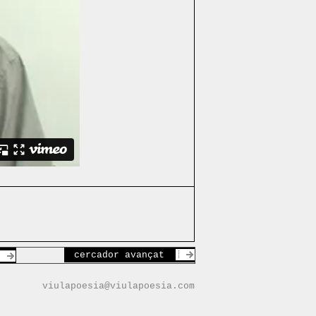
cercador avançat
viulapoesia@viulapoesia.com