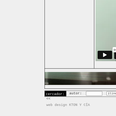
autor:
cercador:
<<
web design KTON Y CÍA