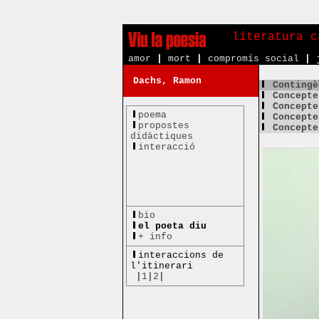
literatura c
amor
|
mort
|
compromís social
|
Dachs, Ramon
Contingè
Concepte
Concepte
poema
Concepte
propostes
Concepte
didàctiques
interacció
bio
el poeta diu
+ info
interaccions de
l'itinerari
|
1
|
2
|