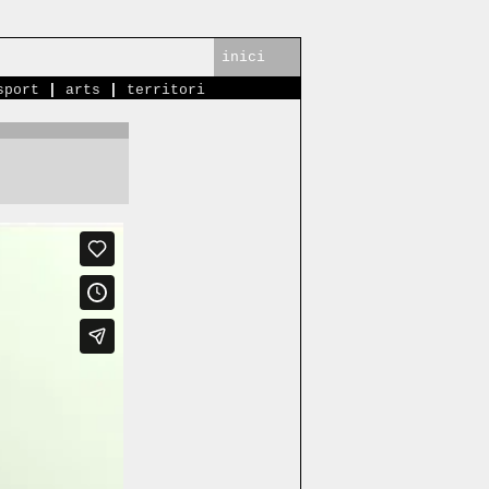
inici
sport
|
arts
|
territori