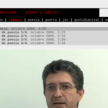
atalana
. joves i adults
jo
|
ciència
|
poesia
|
guerra
|
joc
|
quotidianitat
|
e
ncia
, octubre 2006, 4:20
 de poesia 1/4
, octubre 2006, 2:23
 de poesia 2/4
, octubre 2006, 2:34
 de poesia 3/4
, octubre 2006, 2:50
 de poesia 4/4
, octubre 2006, 2:16