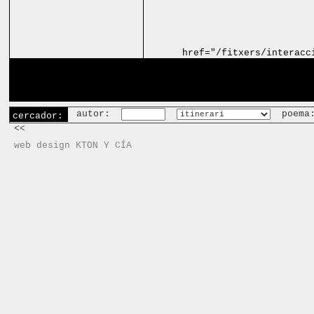
href="/fitxers/interacc
autor:
poema
cercador:
<<
web design KTON Y CÍA