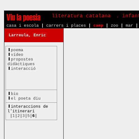
literatura catalana
. infa
casa i escola
|
carrers i places
|
camp
|
zoo
|
mar
|
Larreula, Enric
poema
vídeo
propostes
didàctiques
interacció
bio
el poeta diu
interaccions de
l'itinerari
|
1
|
2
|
3
|
5
|
6
|