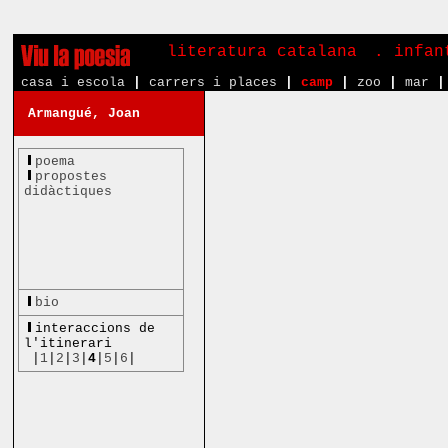
literatura catalana
. infa
casa i escola
|
carrers i places
|
camp
|
zoo
|
mar
|
Armangué, Joan
poema
propostes
didàctiques
bio
interaccions de
l'itinerari
|
1
|
2
|
3
|
4
|
5
|
6
|