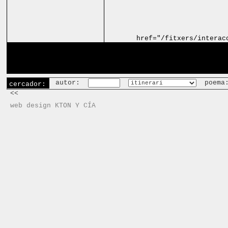
href="/fitxers/interac
autor:
poema
cercador:
<<
web design KTON Y CÍA