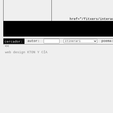
href="/fitxers/intera
autor:
poema
cercador:
<<
web design KTON Y CÍA