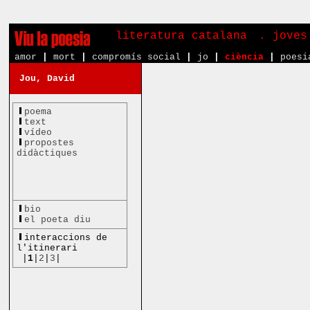
literatura catalana
. joves
amor
|
mort
|
compromís social
|
jo
|
ciència
|
poesi
Jou, David
poema
text
vídeo
propostes
didàctiques
bio
el poeta diu
interaccions de
l'itinerari
|
1
|
2
|
3
|