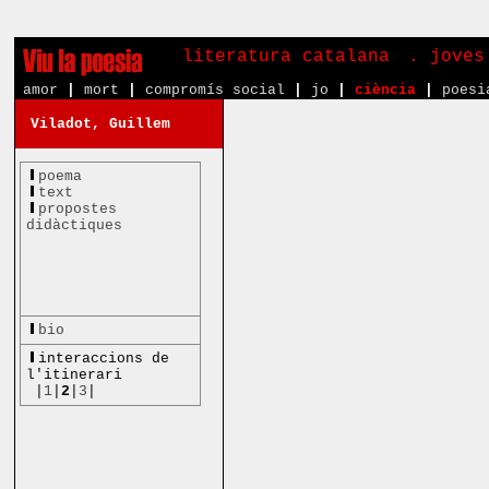
literatura catalana
. joves
amor
|
mort
|
compromís social
|
jo
|
ciència
|
poesi
Viladot, Guillem
poema
text
propostes
didàctiques
bio
interaccions de
l'itinerari
|
1
|
2
|
3
|