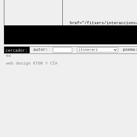
href="/fitxers/interaccions
autor:
poema
cercador:
<<
web design KTON Y CÍA