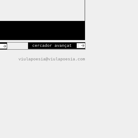
cercador avançat
viulapoesia@viulapoesia.com