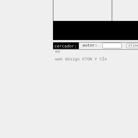
autor:
cercador:
<<
web design KTON Y CÍA