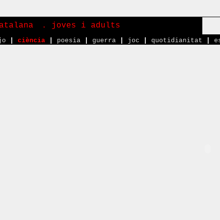
atalana
. joves i adults
jo
|
ciència
|
poesia
|
guerra
|
joc
|
quotidianitat
|
e