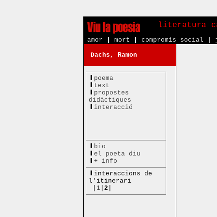
literatura c
amor
|
mort
|
compromís social
|
Dachs, Ramon
poema
text
propostes
didàctiques
interacció
bio
el poeta diu
+ info
interaccions de
l'itinerari
|
1
|
2
|