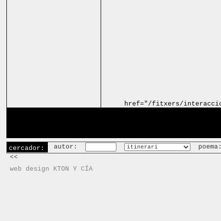
href="/fitxers/interacci
autor:
poema
cercador:
<<
web design KTON Y CÍA