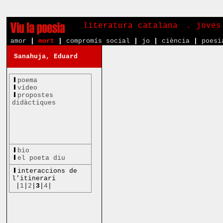
literatura catalana
. joves
amor
|
mort
|
compromís social
|
jo
|
ciència
|
poesi
Sanahuja, Eduard
poema
vídeo
propostes
didàctiques
bio
el poeta diu
interaccions de
l'itinerari
|
1
|
2
|
3
|
4
|