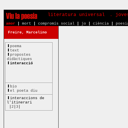
literatura universal
. jove
amor
|
mort
|
compromís social
|
jo
|
ciència
|
poesi
Freire, Marcelino
poema
text
propostes
didàctiques
interacció
bio
el poeta diu
interaccions de
l'itinerari
|
2
|
3
|