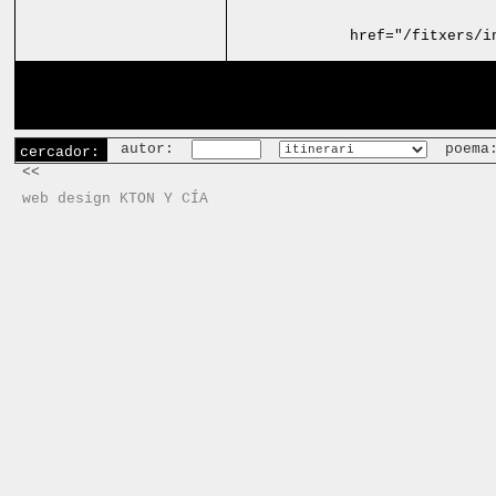
href="/fitxers/i
autor:
poema
cercador:
<<
web design KTON Y CÍA