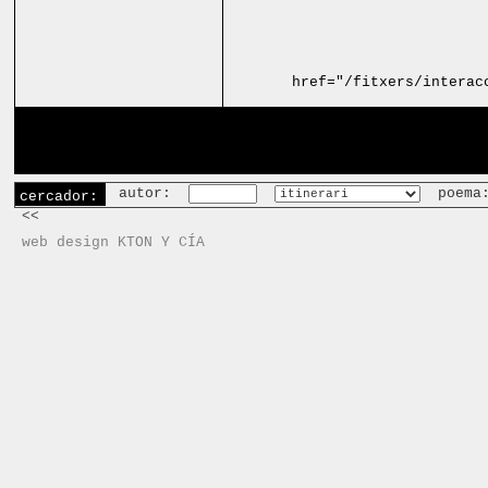
href="/fitxers/interac
autor:
poema
cercador:
<<
web design KTON Y CÍA