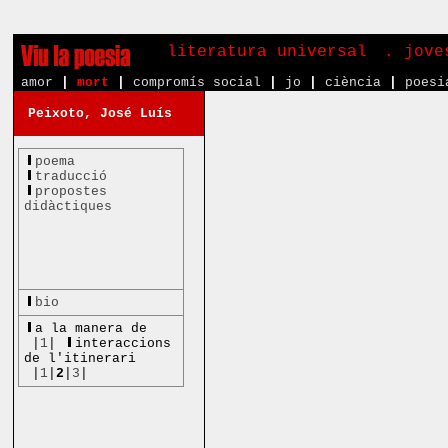
literatura universal
. jove
amor
|
mort
|
compromís social
|
jo
|
ciència
|
poesi
Peixoto, José Luís
poema
traducció
propostes
didàctiques
bio
a la manera de
|
1
|
interaccions
de l'itinerari
|
1
|
2
|
3
|