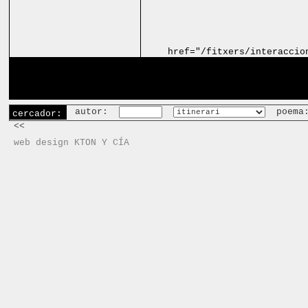
href="/fitxers/interaccio
autor:
poema
cercador:
<<
web design KTON Y CÍA