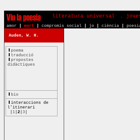
literatura universal
. jove
amor
|
mort
|
compromís social
|
jo
|
ciència
|
poesi
Auden, W. H.
poema
traducció
propostes
didàctiques
bio
interaccions de
l'itinerari
|
1
|
2
|
3
|