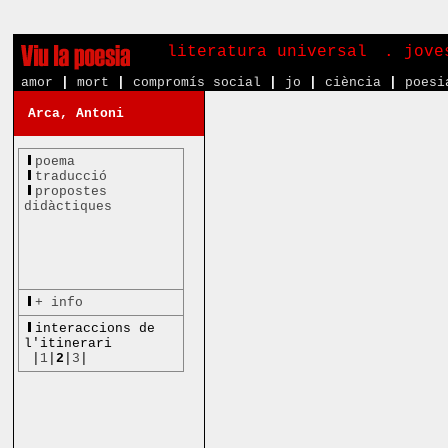
literatura universal
. jove
amor
|
mort
|
compromís social
|
jo
|
ciència
|
poesi
Arca, Antoni
poema
traducció
propostes
didàctiques
+ info
interaccions de
l'itinerari
|
1
|
2
|
3
|