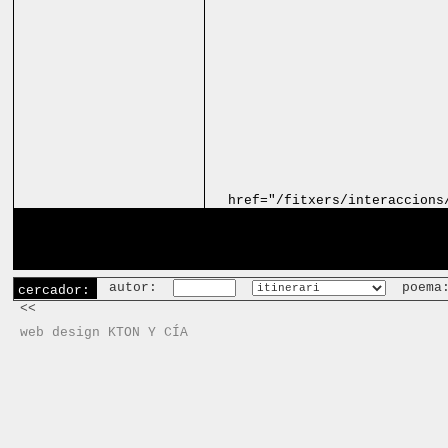
href="/fitxers/interaccions
autor:
poema
cercador:
<<
web design KTON Y CÍA