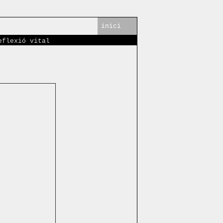
inici
eflexió vital