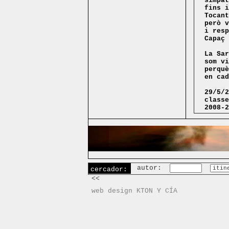
simpàt
fins i
Tocant
però v
i resp
Capaç 
La Sar
som vi
perquè
en cad
29/5/2
classe
2008-2
autor:
cercador:
<<
web design KTON Y CÍA