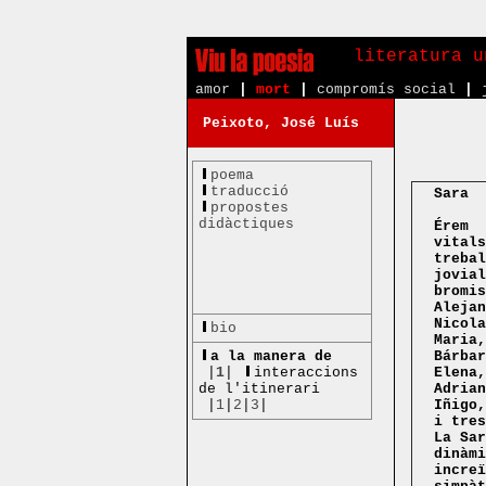
literatura u
amor
|
mort
|
compromís social
|
Peixoto, José Luís
poema
traducció
Sara
propostes
didàctiques
Érem
vitals
trebal
jovial
bromis
Alejan
Nicola
bio
Maria,
a la manera de
Bárbar
|
1
|
interaccions
Elena,
de l'itinerari
Adrian
|
1
|
2
|
3
|
Iñigo,
i tres
La Sar
dinàmi
increï