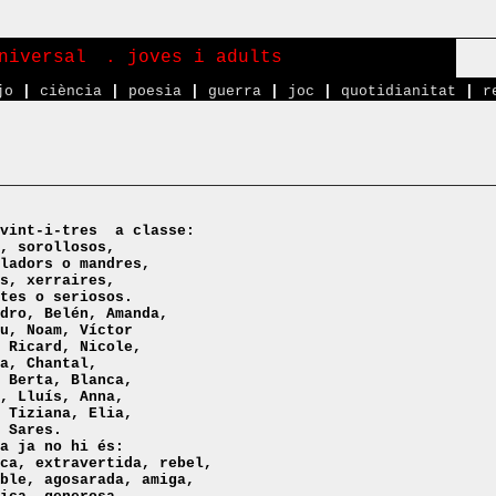
niversal
. joves i adults
jo
|
ciència
|
poesia
|
guerra
|
joc
|
quotidianitat
|
r
vint-i-tres
a classe:
, sorollosos,
ladors o mandres,
s, xerraires,
tes o seriosos.
dro, Belén, Amanda,
u, Noam, Víctor
 Ricard, Nicole,
a, Chantal,
 Berta, Blanca,
, Lluís, Anna,
 Tiziana, Elia,
 Sares.
a
ja no hi és:
ca, extravertida, rebel,
ble, agosarada, amiga,