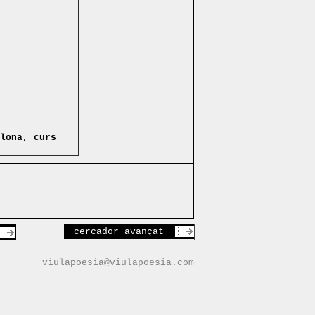
lona, curs
cercador avançat
viulapoesia@viulapoesia.com