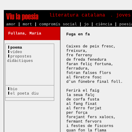
literatura catalana
. joves
amor
|
mort
|
compromís social
|
jo
|
ciència
|
poesi
Fullana, Maria
Fuga en fa
Caixes de peix fresc,
poema
freixura,
vídeo
fre ferreny
propostes
de freda fenedura
didàctiques
faran feliç fortuna,
ferradura,
fotran falses flors
al fèretre fosc
d’un fúnebre final foll.
bio
Ferirà el faig
el poeta diu
la seua falç
de corfa fusta
al fang fixat
al ferro forjat
per força
forejant fers xalocs,
fermant fervors
i festes de fiscorns
quan fon la flama