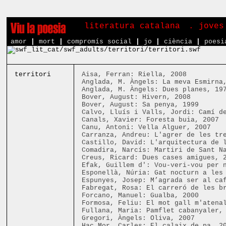
literatura catalana
. joves
amor
|
mort
|
compromís social
|
jo
|
ciència
|
poesi
territori
Aisa, Ferran: Riella, 2008
Anglada, M. Àngels: La meva Esmirna
Anglada, M. Àngels: Dues planes, 19
Bover, August: Hivern, 2008
Bover, August: Sa penya, 1999
Calvo, Lluís i Valls, Jordi: Camí d
Canals, Xavier: Foresta buia, 2007
Canu, Antoni: Vella Alguer, 2007
Carranza, Andreu: L'agrer de les tr
Castillo, David: L'arquitectura de 
Comadira, Narcís: Martiri de Sant N
Creus, Ricard: Dues cases amigues, 
Efak, Guillem d': Vou-veri-vou per 
Esponellà, Núria: Gat nocturn a les
Espunyes, Josep: M’agrada ser al ca
Fabregat, Rosa: El carreró de les b
Forcano, Manuel: Gualba, 2000
Formosa, Feliu: El mot gall m'atena
Fullana, Maria: Pamflet cabanyaler,
Gregori, Àngels: Oliva, 2007
Hac Mor, Carles: El calaix de pa, 2