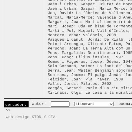
Jaén i Urban, Gaspar: Ciutat de Mor
Jaén i Urban, Gaspar: Maria Mercè, 
Jou, David: La fàbrica de Vallcarca
Marçal, Maria-Mercè: València d'Ane
Margarit, Joan: Matí al cementiri d
Marí, Josep: Oda en blau de Forment
Martí i Pol, Miquel: Vall d'Incles,
Montero, Anna: valència, 2008
Pasques i Canut, Jordi: De Rialb, l
Peix i Armengou, Climent: Patum, Pa
Perucho, Joan: La Terra Alta com un
Pons, Margalida: Nou itinerari, 198
Pons, Ponç: Filius insulae, 1997
Romeu i Figueras, Josep: Òdena, 194
Sala Cornadó, Anton: La font del Du
Serra, Jean: Walter Benjamin sojorn
Subirana, Jaume: El patge Jonàs fla
Teixidor, Joan: Pla Traver, 1989
Valls, Jordi: Pilatos, 2002
Vergés, Gerard: Parlo d'un riu míti
Xirinacs, Olga: La casa a la murall
autor:
poema
cercador:
<<
web design KTON Y CÍA