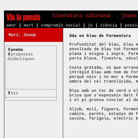
literatura catalana
. joves
amor
|
mort
|
compromís social
|
jo
|
ciència
|
poesi
Marí, Josep
Oda en blau de Formentera
Profunditat del blau, blau 
envoltada de blau tot Forme
poema
plana i exigua i aspra, For
propostes
porta blava, finestra, sòco
didàctiques
Costa gratada, os que arran
intrèpid blau amb nom de Fo
perquè neix i no mor a Form
ombra del cel translúcida, 
Blau amb un toc de verd o e
bio
brisa que s'espesseix dalt 
i el pi gronxa vinclat al d
Aljub, molí, figuera, Forme
camins, parets, estanys de 
savina, farigola, elèctric 