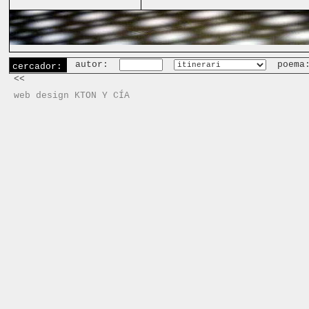
autor:
poema
cercador:
<<
web design KTON Y CÍA