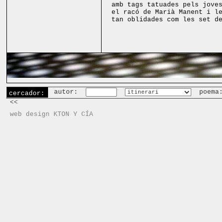
amb tags tatuades pels jove
el racó de Marià Manent i l
tan oblidades com les set d
autor:
poema
cercador:
<<
web design KTON Y CÍA