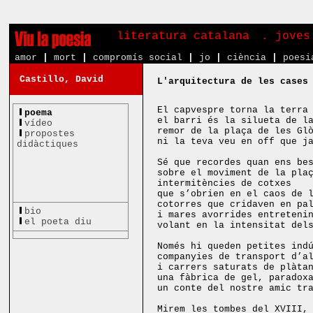
literatura catalana
. joves
amor
|
mort
|
compromís social
|
jo
|
ciència
|
poesi
Castillo, David
L'arquitectura de les cases
El capvespre torna la terra
poema
el barri és la silueta de l
vídeo
remor de la plaça de les Gl
propostes
ni la teva veu en off que j
didàctiques
Sé que recordes quan ens be
sobre el moviment de la pla
intermitències de cotxes
que s’obrien en el caos de 
cotorres que cridaven en pa
bio
i mares avorrides entreteni
el poeta diu
volant en la intensitat del
Només hi queden petites ind
companyies de transport d’a
i carrers saturats de plàta
una fàbrica de gel, paradox
un conte del nostre amic tr
Mirem les tombes del XVIII,