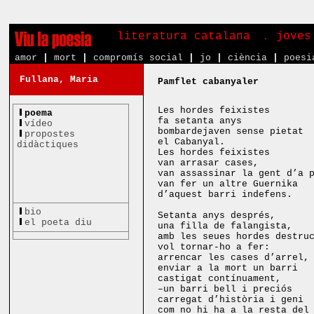
literatura catalana
. joves
amor
|
mort
|
compromís social
|
jo
|
ciència
|
poesi
Fullana, Maria
Pamflet cabanyaler
Les hordes feixistes
poema
fa setanta anys
vídeo
bombardejaven sense pietat
propostes
el Cabanyal.
didàctiques
Les hordes feixistes
van arrasar cases,
van assassinar la gent d’a 
van fer un altre Guernika
d’aquest barri indefens.
bio
Setanta anys després,
el poeta diu
una filla de falangista,
amb les seues hordes destru
vol tornar-ho a fer:
arrencar les cases d’arrel,
enviar a la mort un barri
castigat contínuament,
–un barri bell i preciós
carregat d’història i geni
com no hi ha a la resta del