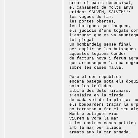
crear el pànic desencisat,
el cansament de molts anys
cridant SALVEM, SALVEM!!:
les vagues de fam,
les portes obertes,
les botigues que tanquen,
els judicis d’uns togats co
l’enrunat que es va amunteg
tot plegat
un bombardeig sense final
per omplir-se les butxaques
aquestes legions Còndor
de factura nova i ferum agr
que arrosseguen la cua negr
sobre les cases malva.
Però el cor republicà
encara batega sota els doqu
sota les teulades,
albira des dels miramars,
s’enlaira en la mirada
de cada veí de la platja: n
els bombarders traçar la ur
no tornaran a fer el seu al
Mentre estiguem vius
viurem a vora la mar
a les nostres cases petites
amb la mar per aliada,
armats amb la mar armada.