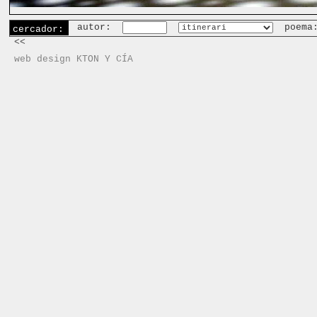
autor:
poema
cercador:
<<
web design KTON Y CÍA