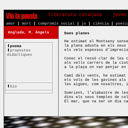
literatura catalana
. joves
amor
|
mort
|
compromís social
|
jo
|
ciència
|
poesi
Anglada, M. Àngels
Dues planes
He estimat el Montseny sens
la plana adusta en els seus
poema
els vels espessos d’impreci
propostes
didàctiques
Conec el ressò clar de les 
als vells carrers de la ciu
a la plaça on van penjar en
Camí dels vents, he estimat
els vols de les gavines als
les aigües, com nosaltres, 
bio
Somrient, l’alabastre de le
dins els seus temples de co
El mar, que va ser un dia c