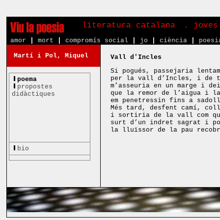
literatura catalana
. joves
amor
|
mort
|
compromís social
|
jo
|
ciència
|
poesi
Martí i Pol, Miquel
Vall d'Incles
Si pogués, passejaria lenta
per la vall d’Incles, i de 
poema
m’asseuria en un marge i de
propostes
que la remor de l’aigua i l
didàctiques
em penetressin fins a sadol
Més tard, desfent camí, col
i sortiria de la vall com q
surt d’un indret sagrat i p
la lluïssor de la pau recob
bio