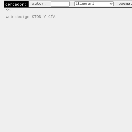
autor:
poema
cercador:
<<
web design KTON Y CÍA