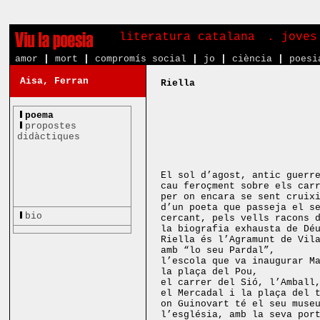
literatura catalana
. joves
amor
|
mort
|
compromís social
|
jo
|
ciència
|
poesi
Aisa, Ferran
Riella
«Farà sol, tot 
poema
Farà sol, tot e
propostes
Farà sol, tot 
didàctiques
dels sentiment
Guillem 
El sol d’agost, antic guerr
cau feroçment sobre els car
per on encara se sent cruix
d’un poeta que passeja el s
bio
cercant, pels vells racons 
la biografia exhausta de Dé
Riella és l’Agramunt de Vil
amb “lo seu Pardal”,
l’escola que va inaugurar M
la plaça del Pou,
el carrer del Sió, l’Amball
el Mercadal i la plaça del 
on Guinovart té el seu muse
l’església, amb la seva por