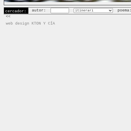
autor:
poema
cercador:
<<
web design KTON Y CÍA