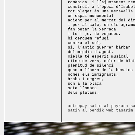
romànica, i l’ajuntament re
construït a l’època d’Isabe
tot plegat és una meravella
un espai monumental
adient per al mercat del di
i per al cafè, on els agram
fan petar la xerrada
i tu i jo, de vegades,
hi cerquem refugi
contra el sol,
sí, l’antic guerrer bàrbar
del migdia d’agost.
Riella té esperit musical,
ritme de vers, color de bla
plenitud de silenci
quan a l’hora de la becaina
només els immigrants,
àrabs i negres,
són a la plaça
sota l’ombra
dels plàtans.
astropay satin al
paykasa s
satin al
pendik web tasarim