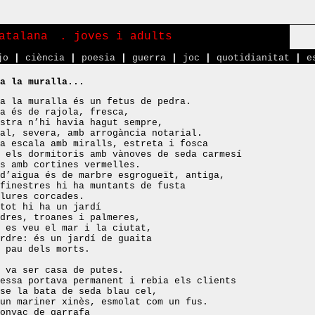
atalana
. joves i adults
jo
|
ciència
|
poesia
|
guerra
|
joc
|
quotidianitat
|
e
a la muralla...
a la muralla és un fetus de pedra.
a és de rajola, fresca,
stra n’hi havia hagut sempre,
al, severa, amb arrogància notarial.
a escala amb miralls, estreta i fosca
 els dormitoris amb vànoves de seda carmesí
s amb cortines vermelles.
d’aigua és de marbre esgrogueït, antiga,
finestres hi ha muntants de fusta
lures corcades.
tot hi ha un jardí
dres, troanes i palmeres,
 es veu el mar i la ciutat,
rdre: és un jardí de guaita
 pau dels morts.
 va ser casa de putes.
essa portava permanent i rebia els clients
se la bata de seda blau cel,
un mariner xinès, esmolat com un fus.
onyac de garrafa