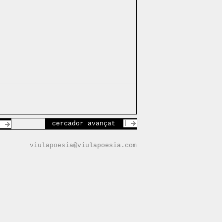
cercador avançat
viulapoesia@viulapoesia.com