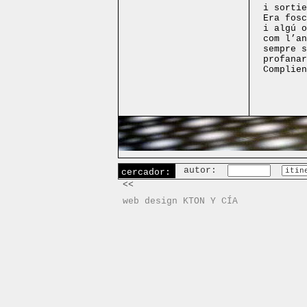
i sortie
Era fosc
i algú o
com l’an
sempre s
profanar
Complien
autor:
cercador:
<<
web design KTON Y CÍA