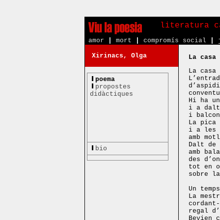
literatura c
amor
|
mort
|
compromís social
|
Xirinacs, Olga
La casa 
La casa 
L’entrad
poema
d’aspidi
propostes
conventu
didàctiques
Hi ha un
i a dalt
i balcon
La pica 
i a les 
amb motl
Dalt de 
bio
amb bala
des d’on
tot en o
sobre la
Un temps
La mestr
cordant-
regal d’
Bevien c