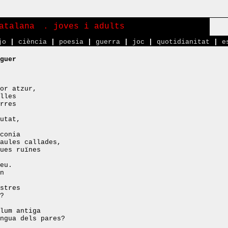
atalana
. joves i adults
jo
|
ciència
|
poesia
|
guerra
|
joc
|
quotidianitat
|
e
guer
or atzur,
lles
rres
utat,
conia
aules callades,
ues ruïnes
eu.
n
stres
?
lum antiga
ngua dels pares?