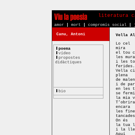
literatura c
amor
|
mort
|
compromís social
|
Canu, Antoni
Vella Al
Lo cel
mira
poema
el tou c
vídeo
les mura
propostes
i les to
didàctiques
ferides.
Vella ci
plena
de malen
i de par
en les t
bio
se fermi
la mia v
T’obrira
encara
les fine
tancades
On és
la tua l
i la lle
Aquí