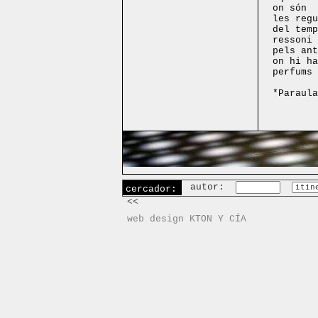
on són
les regu
del temp
ressoni 
pels ant
on hi ha
perfums 
*Paraula
autor:
cercador:
<<
web design KTON Y CÍA