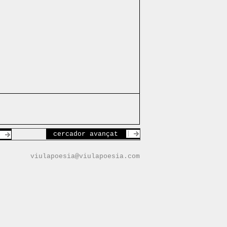
cercador avançat
viulapoesia@viulapoesia.com