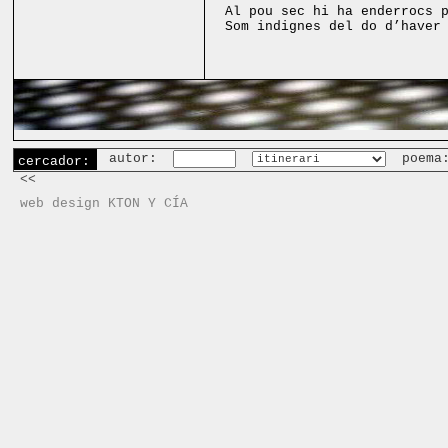
Al pou sec hi ha enderrocs 
Som indignes del do d’haver
autor:
poema
cercador:
<<
web design KTON Y CÍA