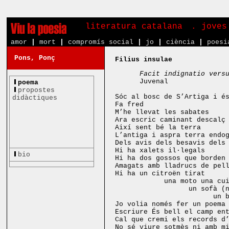
literatura catalana
. joves
amor
|
mort
|
compromís social
|
jo
|
ciència
|
poesi
Pons, Ponç
Filius insulae
Facit indignatio vers
Juvenal
poema
propostes
Sóc al bosc de S’Artiga i é
didàctiques
Fa fred
M’he llevat les sabates
Ara escric caminant descalç
Així sent bé la terra
L’antiga i aspra terra endo
Dels avis dels besavis dels
Hi ha xalets il·legals
bio
Hi ha dos gossos que borden
Amagats amb lladrucs de pel
Hi ha un citroën tirat
una moto una cu
un sofà (
un 
Jo volia només fer un poema
Escriure És bell el camp en
Cal que cremi els records d
No sé viure sotmès ni amb m