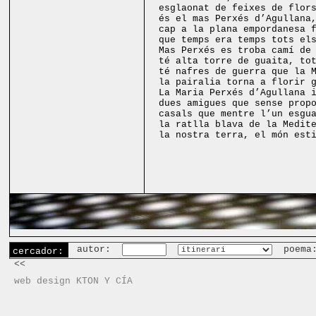
esglaonat de feixes de flor
és el mas Perxés d’Agullana
cap a la plana empordanesa 
que temps era temps tots el
Mas Perxés es troba camí de
té alta torre de guaita, to
té nafres de guerra que la 
la pairalia torna a florir 
La Maria
Perxés
d’Agullana i
dues amigues que sense prop
casals que mentre l’un esgu
la ratlla blava de la Medit
la nostra terra, el món est
autor:
poema
cercador:
<<
web design KTON Y CÍA