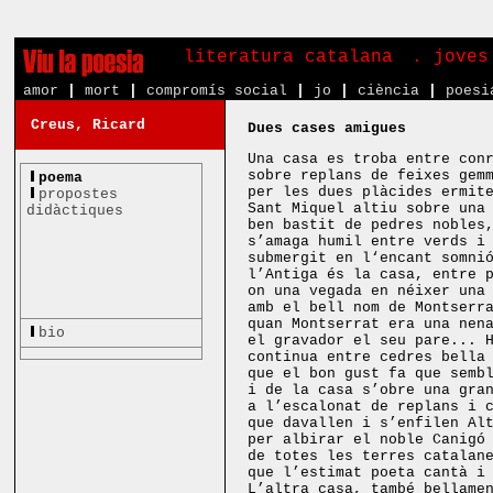
literatura catalana
. joves
amor
|
mort
|
compromís social
|
jo
|
ciència
|
poesi
Creus, Ricard
Dues cases amigues
Una casa es troba entre con
sobre replans de feixes gem
poema
per les dues plàcides ermit
propostes
Sant Miquel altiu sobre una
didàctiques
ben bastit de pedres nobles
s’amaga humil entre verds i
submergit en l‘encant somni
l’Antiga és la casa, entre 
on una vegada en néixer una
amb el bell nom de Montserr
quan Montserrat era una nen
bio
el gravador el seu pare... 
continua entre cedres bella
que el bon gust fa que semb
i de la casa s’obre una gra
a l’escalonat de replans i 
que davallen i s’enfilen Al
per albirar el noble Canigó
de totes les terres catalan
que l’estimat poeta cantà i
L’altra casa, també bellame