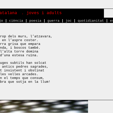
atalana
. joves i adults
jo
|
ciència
|
poesia
|
guerra
|
joc
|
quotidianitat
|
e
rop dels murs, l’atzavara,
 en l’aspre coster.
rra grisa que empara
nda, i boscos també.
l’alta torre domina
d’una estesa ruïna.
uges subtils han solcat
 antics pedres sagrades,
t insistent i obstinat
les velles arcades.
n el temps que consum,
bra que sotja en la llum!