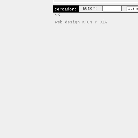
autor:
cercador:
<<
web design KTON Y CÍA