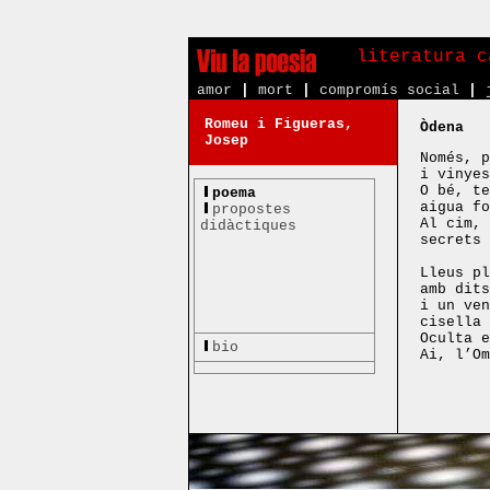
literatura c
amor
|
mort
|
compromís social
|
Romeu i Figueras,
Òdena
Josep
Només, p
i vinyes
O bé, te
poema
aigua fo
propostes
Al cim, 
didàctiques
secrets 
Lleus pl
amb dits
i un ven
cisella 
Oculta e
bio
Ai, l’Om